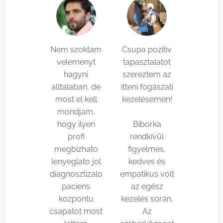
Nem szoktam
Csupa pozitív
velemenyt
tapasztalatot
hagyni
szereztem az
alltalaban, de
itteni fogászati
most el kell
kezelésemen!
mondjam,
🦷
hogy ilyen
Bíborka
profi
rendkívül
megbizhato
figyelmes,
lenyeglato jol
kedves és
diagnosztizalo
empatikus volt
paciens
az egész
kozpontu
kezelés során.
csapatot most
Az