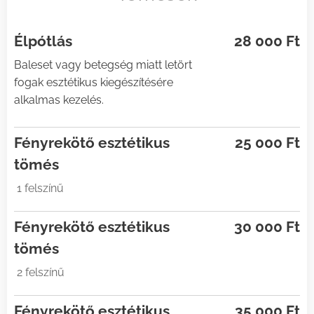
Élpótlás
28 000 Ft
Baleset vagy betegség miatt letört
fogak esztétikus kiegészítésére
alkalmas kezelés.
Fényrekötő esztétikus
25 000 Ft
tömés
1 felszínű
Fényrekötő esztétikus
30 000 Ft
tömés
2 felszínű
Fényrekötő esztétikus
35 000 Ft