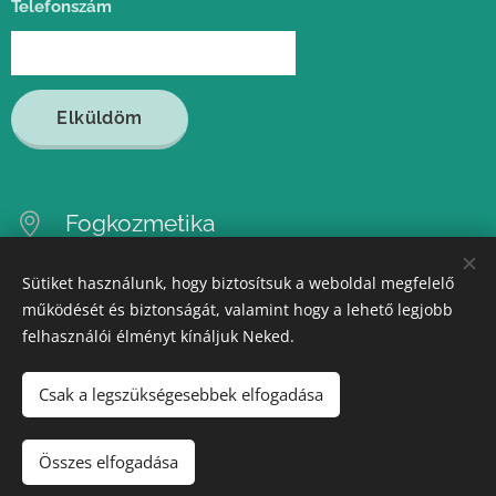
Telefonszám
Elküldöm
Fogkozmetika
2120 Dunakeszi Felsőtabán utca 30.
Sütiket használunk, hogy biztosítsuk a weboldal megfelelő
+36 20 503 0566
működését és biztonságát, valamint hogy a lehető legjobb
felhasználói élményt kínáljuk Neked.
rendelo@fogkozmetika.hu
Csak a legszükségesebbek elfogadása
Összes elfogadása
Sütik