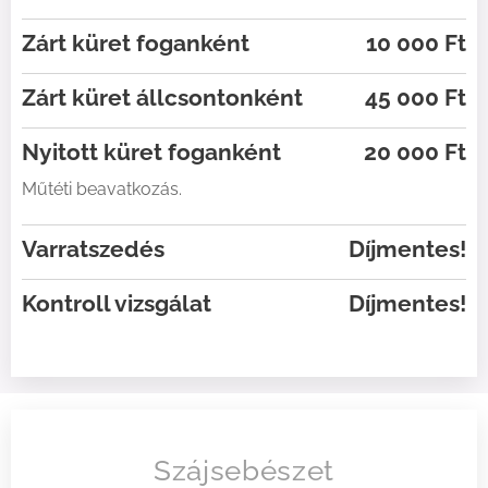
Zárt küret foganként
10 000 Ft
Zárt küret állcsontonként
45 000 Ft
Nyitott küret foganként
20 000 Ft
Műtéti beavatkozás.
Varratszedés
Díjmentes!
Kontroll vizsgálat
Díjmentes!
Szájsebészet