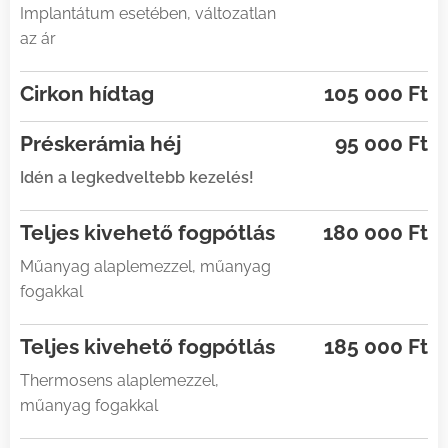
Implantátum esetében, változatlan
az ár
Cirkon hídtag
105 000 Ft
Préskerámia héj
95 000 Ft
Idén a legkedveltebb kezelés!
Teljes kivehető fogpótlás
180 000 Ft
Műanyag alaplemezzel, műanyag
fogakkal
Teljes kivehető fogpótlás
185 000 Ft
Thermosens alaplemezzel,
műanyag fogakkal