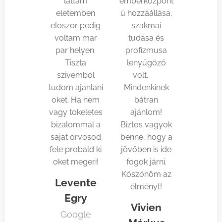
lattam
emberközpont
eletemben
ú hozzáállása,
eloszor pedig
szakmai
voltam mar
tudása és
par helyen.
profizmusa
Tiszta
lenyűgöző
szivembol
volt. 🌞
tudom ajanlani
Mindenkinek
oket. Ha nem
bátran
vagy tokeletes
ajánlom!
bizalommal a
Biztos vagyok
sajat orvosod
benne, hogy a
fele probald ki
jövőben is ide
oket megeri!
fogok járni.
Köszönöm az
Levente
élményt!
Egry
Vivien
Google