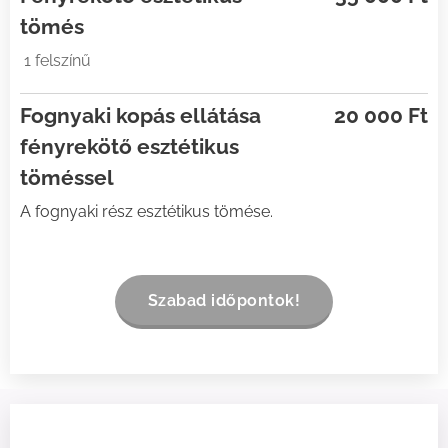
tömés
1 felszínű
Fognyaki kopás ellátása
20 000 Ft
fényrekötő esztétikus
töméssel
A fognyaki rész esztétikus tömése.
Szabad időpontok!