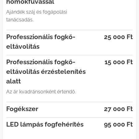
homokfúvással
Ajándék száj és fogápolási
tanácsadás.
Professzionális fogkő-
25 000 Ft
eltávolítás
Professzionális fogkő-
15 000 Ft
eltávolítás érzéstelenítés
alatt
Az ár kvadránsonként értendő.
Fogékszer
27 000 Ft
LED lámpás fogfehérítés
95 000 Ft