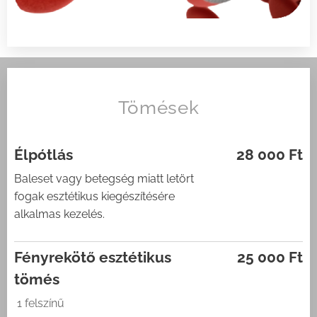
Tömések
Élpótlás
28 000 Ft
Baleset vagy betegség miatt letört
fogak esztétikus kiegészítésére
alkalmas kezelés.
Fényrekötő esztétikus
25 000 Ft
tömés
1 felszínű