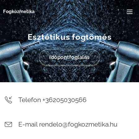
Fogkozmetika
Esztétikus fogtömés
Időpontfoglalás
Telefon +36205030566
E-mail rendelo@fogkozmetika.hu