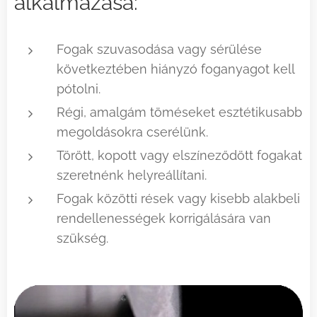
alkalmazása:
Fogak szuvasodása vagy sérülése
következtében hiányzó foganyagot kell
pótolni.
Régi, amalgám töméseket esztétikusabb
megoldásokra cserélünk.
Törött, kopott vagy elszíneződött fogakat
szeretnénk helyreállítani.
Fogak közötti rések vagy kisebb alakbeli
rendellenességek korrigálására van
szükség.