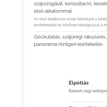
szájvizsgálat, konzultáció, kezelé
első alkalommal
Az első találkozás során felmérjük a lehe
problémákat és közösen kidolgozzuk a m
Góckutatás, szájüregi rákszűrés,
panoráma röntgen kiértékelés
Élpótlás
Baleset vagy betegség