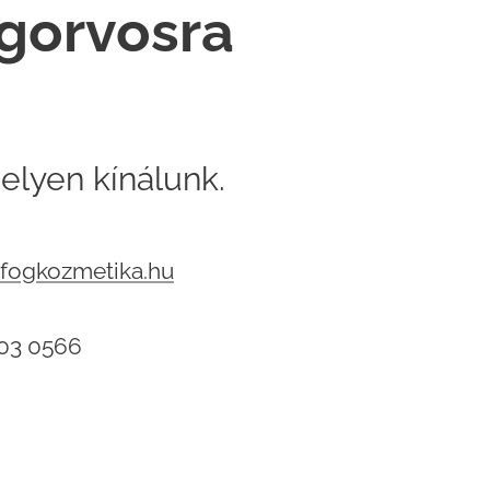
ogorvosra
elyen kínálunk.
fogkozmetika.hu
503 0566