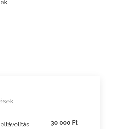
gek
lések
30 000 Ft
eltávolítás