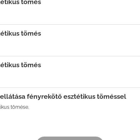
tétikus tömés
tétikus tömés
tétikus tömés
ellátása fényrekötő esztétikus töméssel
tikus tömése.