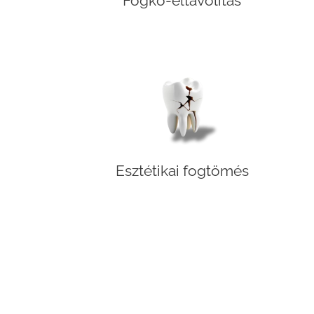
Fogkő-eltávolítás
Esztétikai fogtömés