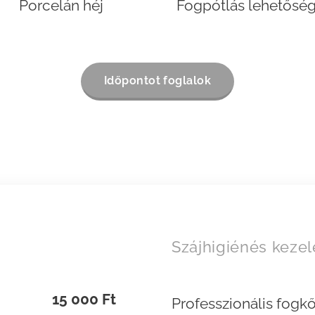
Porcelán héj
Fogpótlás lehetősé
Időpontot foglalok
Szájhigiénés keze
15 000 Ft
Professzionális fogkő