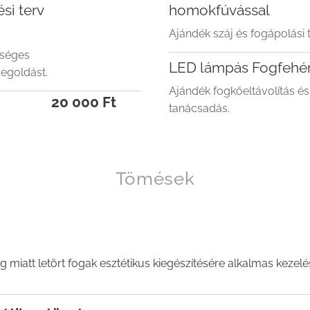
si terv
homokfúvással
Ajándék száj és fogápolási
tséges
LED lámpás Fogfehér
egoldást.
Ajándék fogkőeltávolítás és
20 000 Ft
tanácsadás.
Tömések
 miatt letört fogak esztétikus kiegészítésére alkalmas kezelé