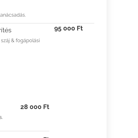
 tanácsadás.
95 000 Ft
ítés
 száj & fogápolási
28 000 Ft
s.