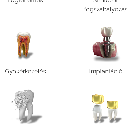
Fogfehérítés
Smilezor
fogszabályozás
Gyökérkezelés
Implantáció