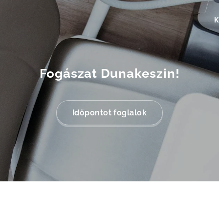
K
Fogászat Dunakeszin!
Időpontot foglalok