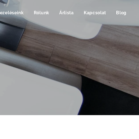
ezeléseink
Rólunk
Árlista
Kapcsolat
Blog