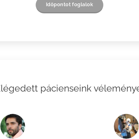
Időpontot foglalok
légedett pácienseink vélemén