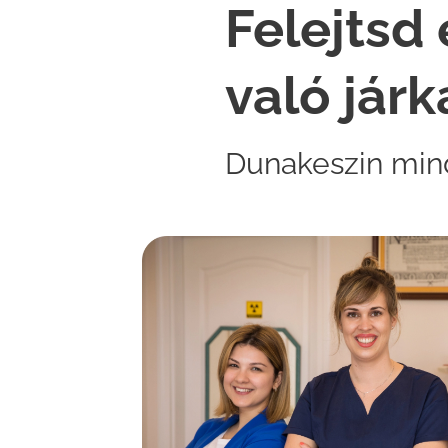
Felejtsd 
való járk
Dunakeszin mind