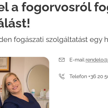
el a fogorvosról f
álást!
en fogászati szolgáltatást egy h
E-mail
rendelo@
Telefon +36 20 