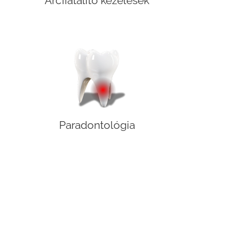
Arcfiatalító kezelések
Paradontológia